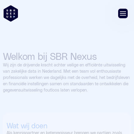
Welkom bij SBR Nexus
Wij zijn de drijvende kracht achter veilige en efficiënte uitwisseling
van zakelijke data in Nederland. Met een team vol enthousiaste
professionals werken we dagelijks met de overheid, het bedrijfsleven
en financiële instellingen samen om standaarden te ontwikkelen die
gegevensuitwisseling foutloos laten verlopen.
Wat wij doen
Als kennispartner en ketenregisseur brengen we partijen zoals