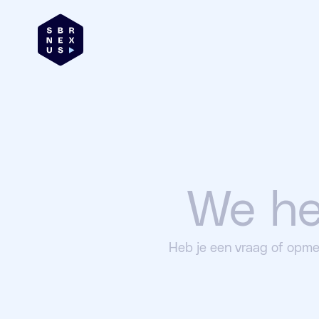
We he
Heb je een vraag of opme