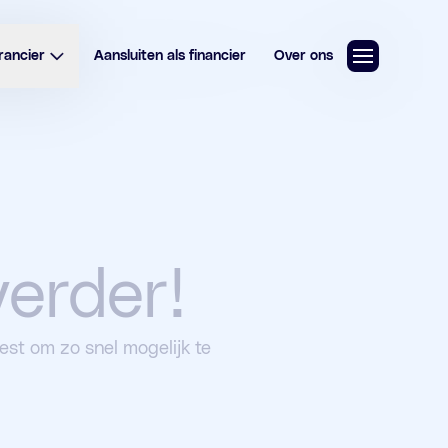
rancier
Aansluiten als financier
Over ons
erder!
st om zo snel mogelijk te