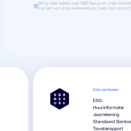
Wil je meer weten over SBR Nexus en onze markts
met één van onze medewerkers, neem dan contact
Verstuur
Data aanleveren
ESG
Huurinformatie
Jaarrekening
Standaard Bankve
Taxatierapport