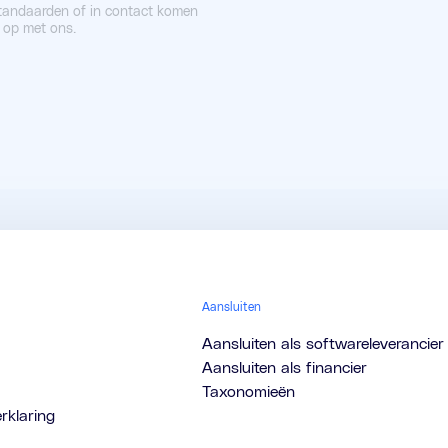
tandaarden of in contact komen
 op met ons.
Aansluiten
Aansluiten als softwareleverancier
Aansluiten als financier
Taxonomieën
rklaring