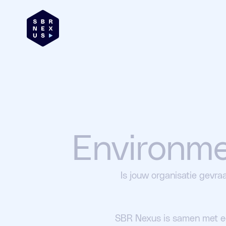
Environme
Is jouw organisatie gevra
SBR Nexus is samen met ee