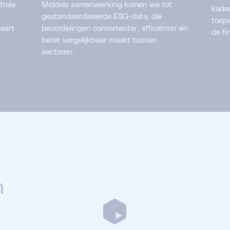
trale
Middels samenwerking komen we tot
kader
gestandaardiseerde ESG-data, die
toepa
paart
beoordelingen consistenter, efficiënter en
de fi
beter vergelijkbaar maakt tussen
sectoren.
n
veelgestelde vragen laden...