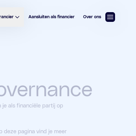
rancier
Aansluiten als financier
Over ons
Governance
e als financiële partij op
p deze pagina vind je meer